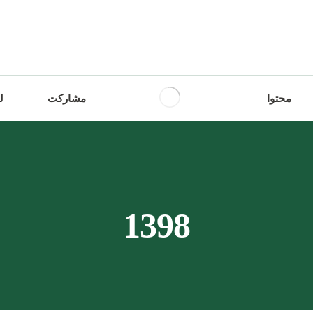
محتوا
مشارکت
ل
1398