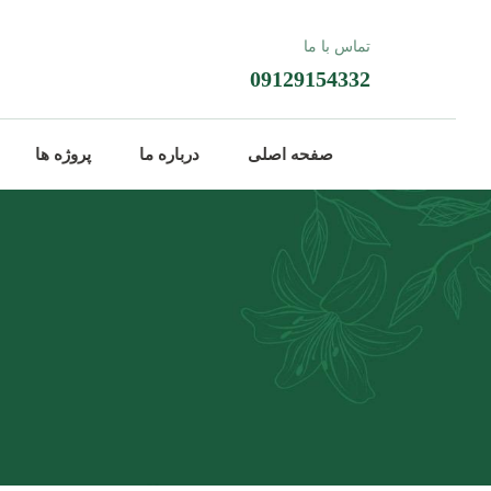
تماس با ما
09129154332
صفحه اصلی
درباره ما
پروژه ها