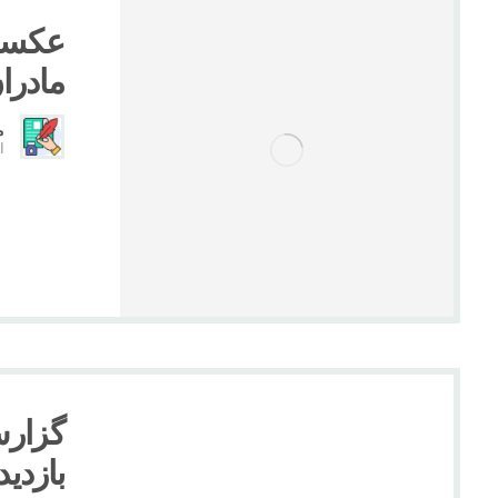
عکسها
مادران(
م
ار
گزارش
بازدید