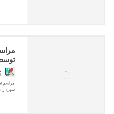
مراسم
توسط 
م
ار
مراسم تقد
شهردار مح