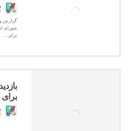
م
ار
گزارش وید
شورای اسل
برای ...
بازدید
برای ما
م
ار