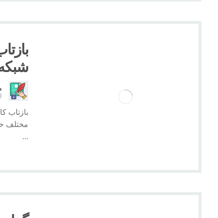
بازتاب
شبکه ه
م
ار
مختلف خبر
...