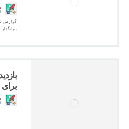
م
ار
گزارش کام
بنیانگذار
بازدید
برای ما
م
ار