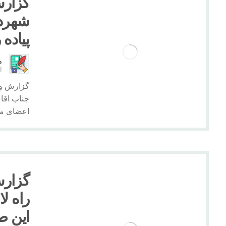
گزارش
شهردا
پیاده 
م
ار
گزارش وی
جناب اقای
اعضای محت
گزارش
راه لا
این ط