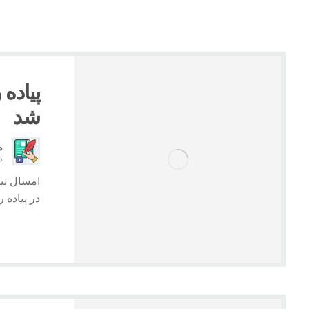
پیاده
شد
م
دی 
در پیاده ر