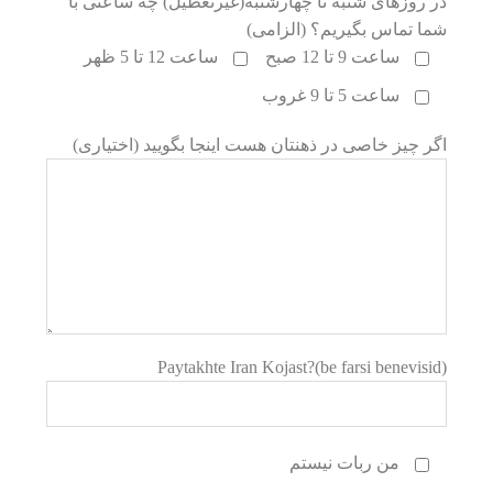
در روزهای شنبه تا چهارشنبه(غیرتعطیل) چه ساعتی با
شما تماس بگیریم؟ (الزامی)
ساعت 9 تا 12 صبح
ساعت 12 تا 5 ظهر
ساعت 5 تا 9 غروب
اگر چیز خاصی در ذهنتان هست اینجا بگویید (اختیاری)
Paytakhte Iran Kojast?(be farsi benevisid)
من ربات نیستم