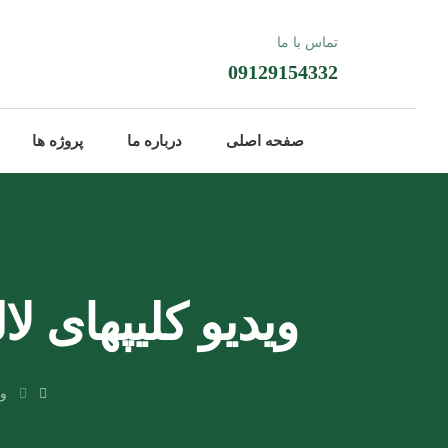
تماس با ما
09129154332
صفحه اصلی
درباره ما
پروژه ها
ویدیو کلیپهای لا
وب