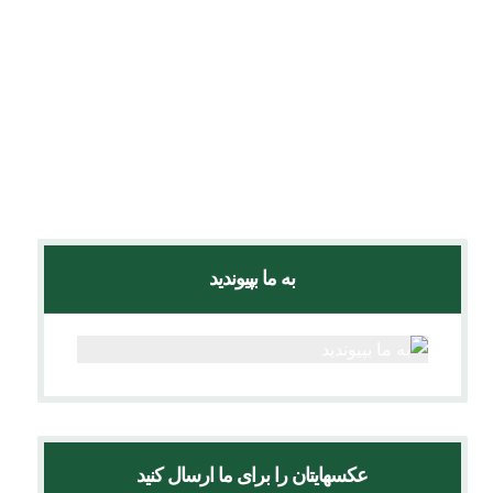
عکس ها
(29)
لاله برای مادران
(44)
لانه گذاری برای پرندگان
(6)
محیط زیست
(6)
ویدئوها
(16)
به ما بپیوندید
عکسهایتان را برای ما ارسال کنید