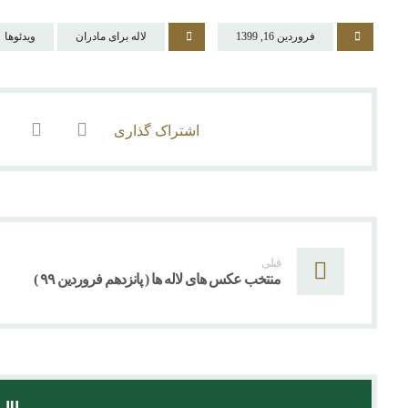
فروردین 16, 1399
لاله برای مادران
ویدئوها
قبلی
منتخب عکس های لاله ها ( پانزدهم فروردین ۹۹ )