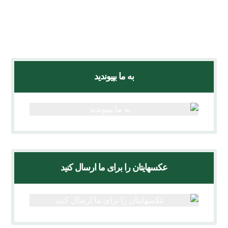
ویدئوها
به ما بپیوندید
عکسهایتان را برای ما ارسال کنید